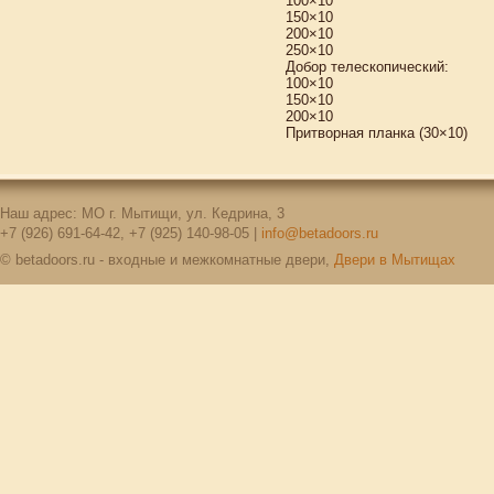
100×10
150×10
200×10
250×10
Добор телескопический:
100×10
150×10
200×10
Притворная планка (30×10)
Наш адрес: МО г. Мытищи, ул. Кедрина, 3
+7 (926) 691-64-42, +7 (925) 140-98-05 |
info@betadoors.ru
© betadoors.ru - входные и межкомнатные двери,
Двери в Мытищах