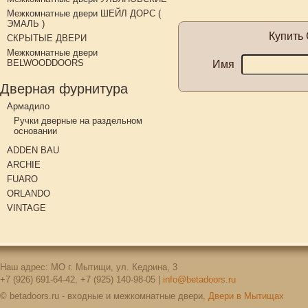
Межкомнатные двери ШЕЙЛ ДОРС (
ЭМАЛЬ )
Купить
СКРЫТЫЕ ДВЕРИ
Межкомнатные двери
BELWOODDOORS
Имя
Дверная фурнитура
Армадило
Ручки дверные на раздельном
основании
ADDEN BAU
ARCHIE
FUARO
ORLANDO
VINTAGE
Наш адрес: МО г. Мытищи, ул. Кедрина, 3
+7 (926) 691-64-42, +7 (925) 140-98-05 |
info@betadoors.ru
© betadoors.ru - входные и межкомнатные двери,
Двери в Мытищах