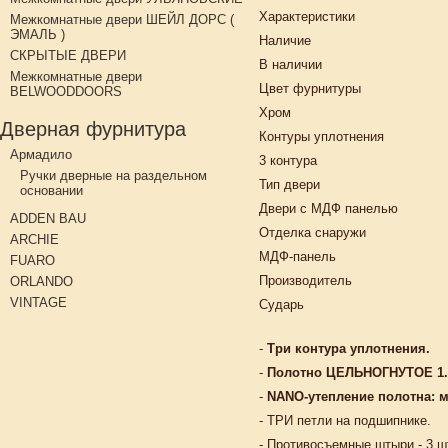
Характеристики
Межкомнатные двери ШЕЙЛ ДОРС (
ЭМАЛЬ )
Наличие
СКРЫТЫЕ ДВЕРИ
В наличии
Межкомнатные двери
Цвет фурнитуры
BELWOODDOORS
Хром
Дверная фурнитура
Контуры уплотнения
Армадило
3 контура
Ручки дверные на раздельном
Тип двери
основании
Двери с МДФ панелью
ADDEN BAU
Отделка снаружи
ARCHIE
МДФ-панель
FUARO
Производитель
ORLANDO
VINTAGE
Сударь
-
Три контура уплотнения.
-
Полотно ЦЕЛЬНОГНУТОЕ 1.5
-
NANO-утепление полотна: 
- ТРИ петли на подшипнике.
- Противосъемные штыри - 3 ш