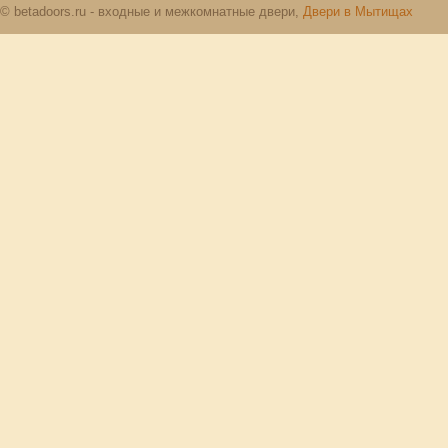
© betadoors.ru - входные и межкомнатные двери,
Двери в Мытищах