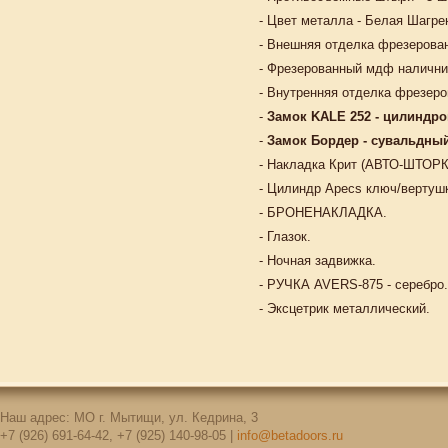
- Цвет металла - Белая Шагре
- Внешняя отделка фрезерован
- Фрезерованный мдф налични
- Внутренняя отделка фрезеро
-
Замок KALE 252 - цилиндро
-
Замок Бордер - сувальдный 
- Накладка Крит (АВТО-ШТОРК
- Цилиндр Apecs ключ/вертуш
- БРОНЕНАКЛАДКА.
- Глазок.
- Ночная задвижка.
- РУЧКА AVERS-875 - серебро.
- Эксцетрик металлический.
Наш адрес: МО г. Мытищи, ул. Кедрина, 3
+7 (926) 691-64-42, +7 (925) 140-98-05 |
info@betadoors.ru