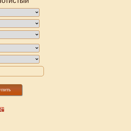
лотистый
упить