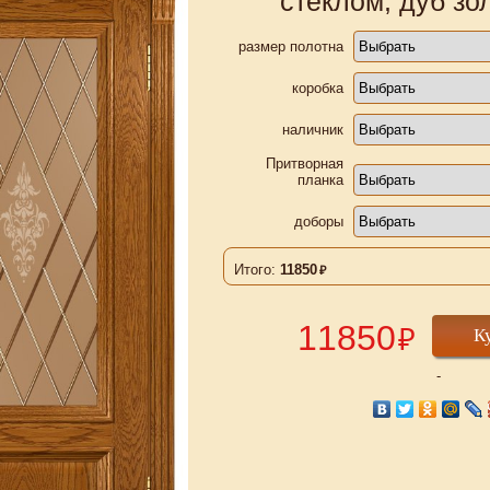
стеклом, дуб зо
размер полотна
коробка
наличник
Притворная
планка
доборы
Итого:
11850
₽
11850
₽
К
-