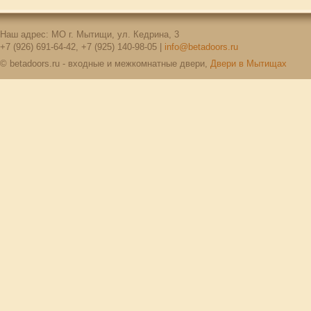
Наш адрес: МО г. Мытищи, ул. Кедрина, 3
+7 (926) 691-64-42, +7 (925) 140-98-05 |
info@betadoors.ru
© betadoors.ru - входные и межкомнатные двери,
Двери в Мытищах