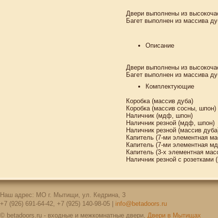
Двери выполнены из высокоча
Багет выполнен из массива ду
Описание
Двери выполнены из высокоча
Багет выполнен из массива ду
Комплектующие
Коробка (массив дуба)
Коробка (массив сосны, шпон)
Наличник (мдф, шпон)
Наличник резной (мдф, шпон)
Наличник резной (массив дуба
Капитель (7-ми элементная ма
Капитель (7-ми элементная мд
Капитель (3-х элементная мас
Наличник резной с розетками 
Наш адрес: МО г. Мытищи, ул. Кедрина, 3
+7 (926) 691-64-42, +7 (925) 140-98-05 |
info@betadoors.ru
© betadoors.ru - входные и межкомнатные двери,
Двери в Мытищах