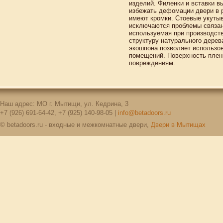
изделий. Филенки и вставки 
избежать дефомации двери в р
имеют кромки. Стоевые укуты
исключаются проблемы связан
используемая при производств
структуру натурального дерев
экошпона позволяет использо
помещений. Поверхность плен
повреждениям.
Наш адрес: МО г. Мытищи, ул. Кедрина, 3
+7 (926) 691-64-42, +7 (925) 140-98-05 |
info@betadoors.ru
© betadoors.ru - входные и межкомнатные двери,
Двери в Мытищах