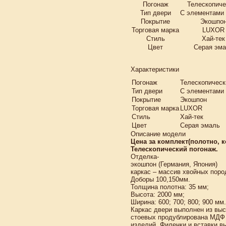
Погонаж
Телескопиче
Тип двери
С элементами 
Покрытие
Экошпо
Торговая марка
LUXOR
Стиль
Хай-тек
Цвет
Серая эм
Характеристики
Погонаж
Телескопическ
Тип двери
С элементами 
Покрытие
Экошпон
Торговая марка
LUXOR
Стиль
Хай-тек
Цвет
Серая эмаль
Описание модели
Цена за комплект(полотно, к
Телескопический погонаж.
Отделка-
экошпон (Германия, Япония)
каркас – массив хвойных поро
Доборы 100,150мм.
Толщина полотна: 35 мм;
Высота: 2000 мм;
Ширина: 600; 700; 800; 900 мм.
Каркас двери выполнен из вы
стоевых продублирована МДФ
изделий. Филенки и вставки 