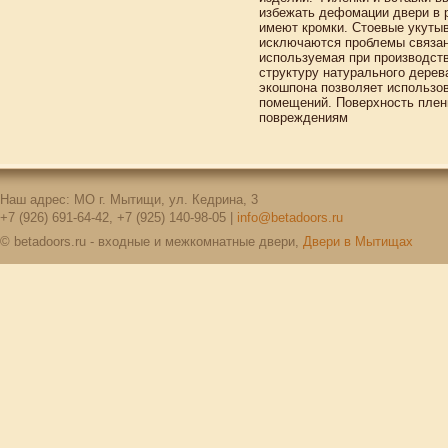
избежать дефомации двери в р
имеют кромки. Стоевые укуты
исключаются проблемы связан
используемая при производств
структуру натурального дерев
экошпона позволяет использо
помещений. Поверхность плен
повреждениям
Наш адрес: МО г. Мытищи, ул. Кедрина, 3
+7 (926) 691-64-42, +7 (925) 140-98-05 |
info@betadoors.ru
© betadoors.ru - входные и межкомнатные двери,
Двери в Мытищах