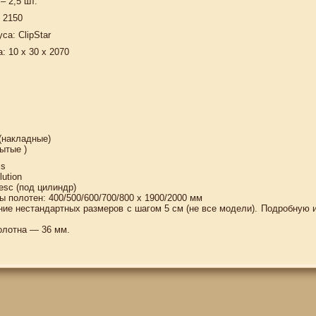
– 2,5 шт.
x 2150
са: ClipStar
: 10 x 30 x 2070
 (накладные)
ытые )
is
ution
c (под цилиндр)
 полотен: 400/500/600/700/800 x 1900/2000 мм
ние нестандартных размеров с шагом 5 см (не все модели). Подробную
олотна — 36 мм.