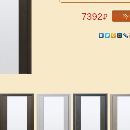
7392
₽
Ку
-