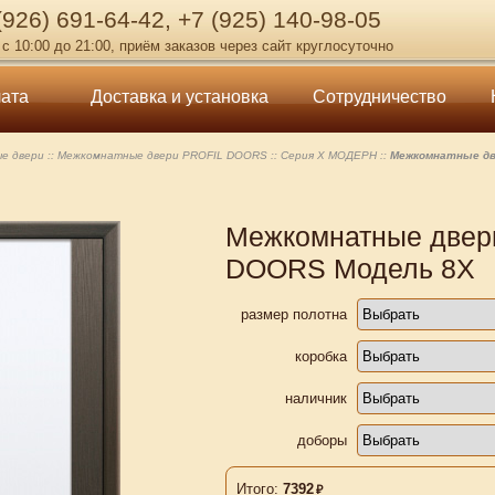
 (926) 691-64-42, +7 (925) 140-98-05
с 10:00 до 21:00, приём заказов через сайт круглосуточно
ата
Доставка и установка
Сотрудничество
е двери
Межкомнатные двери PROFIL DOORS
Серия Х МОДЕРН
Межкомнатные дв
Межкомнатные двер
DOORS Модель 8X
размер полотна
коробка
наличник
доборы
Итого:
7392
₽