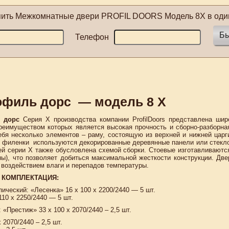
пить
Межкомнатные двери PROFIL DOORS Модель 8X
в один
Бы
Телефон
офиль дорс
— модель 8 Х
 дорс
Серия X производства компании ProfilDoors представлена ши
реимуществом которых является высокая прочность и сборно-разборная
ебя несколько элементов – раму, состоящую из верхней и нижней царг
е филенки используются декорированные деревянные панели или стекл
й серии X также обусловлена схемой сборки. Стоевые изготавливаются
ы), что позволяет добиться максимальной жесткости конструкции. Две
воздействием влаги и перепадов температуры.
 КОМПЛЕКТАЦИЯ:
пический: «Лесенка» 16 x 100 x 2200/2440 — 5 шт.
110 x 2250/2440 — 5 шт.
 «Престиж» 33 х 100 х 2070/2440 – 2,5 шт.
х 2070/2440 – 2,5 шт.