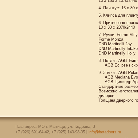
10 х 150 х 2070/2440 
4. Плинтус: 16 x 80 
5. Клипса для плинту
6. Притворная планка
10 x 30 x 2070/2440
7. Ручки: Forme Milly
Forme Monza
DND Martinelli Joy
DND Martinelly Intake
DND Martinelly Holly
8. Петли : AGB Twin
AGB Eclipse ( скр
9. Замки : AGB Polar
AGB Mediana Evol
AGB Цилиндр Apes
Стандартные размеры
Возможно изготовле
дилеров.
Толщина дверного п
Наш адрес: МО г. Мытищи, ул. Кедрина, 3
+7 (926) 691-64-42, +7 (925) 140-98-05 |
info@betadoors.ru