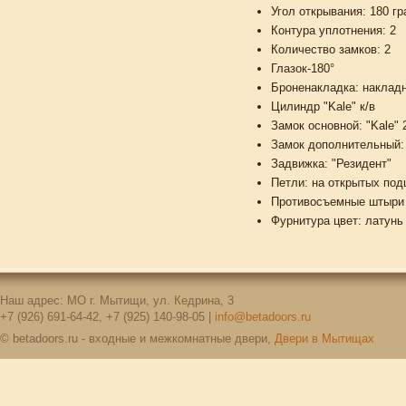
Угол открывания: 180 г
Контура уплотнения: 2
Количество замков: 2
Глазок-180°
Броненакладка: накладн
Цилиндр "Kale" к/в
Замок основной: "Kale" 
Замок дополнительный: 
Задвижка: "Резидент"
Петли: на открытых по
Противосъемные штыри 
Фурнитура цвет: латунь
Наш адрес: МО г. Мытищи, ул. Кедрина, 3
+7 (926) 691-64-42, +7 (925) 140-98-05 |
info@betadoors.ru
© betadoors.ru - входные и межкомнатные двери,
Двери в Мытищах