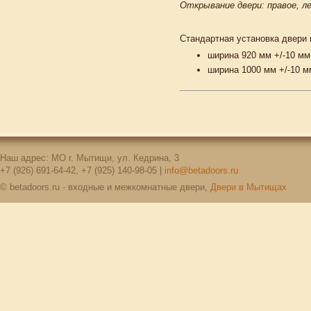
Открывание двери: правое, ле
Стандартная установка двери 
ширина 920 мм +/-10 мм
ширина 1000 мм +/-10 м
Наш адрес: МО г. Мытищи, ул. Кедрина, 3
+7 (926) 691-64-42, +7 (925) 140-98-05 |
info@betadoors.ru
© betadoors.ru - входные и межкомнатные двери,
Двери в Мытищах