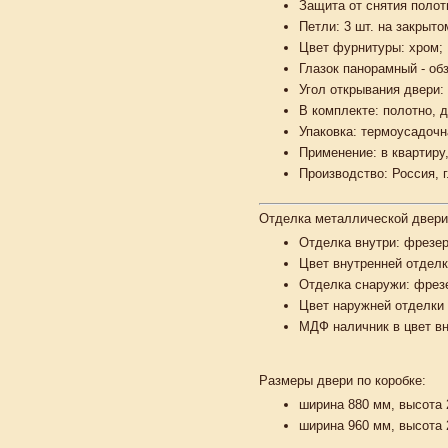
Защита от снятия полот
Петли: 3
шт.
на закрыто
Цвет фурнитуры:
хром;
Глазок панорамный -
обз
Угол открывания двери: 
В комплекте: полотно, 
Упаковка: термоусадочн
Применение: в квартиру
Производство: Россия, г
Отделка металлической двер
Отделка внутри:
фрезер
Цвет внутренней отделки
Отделка снаружи:
фрез
Цвет наружней отделки 
МДФ наличник в цвет вн
Размеры двери по коробке:
ширина 880 мм, высота 2
ширина 960 мм, высота 2