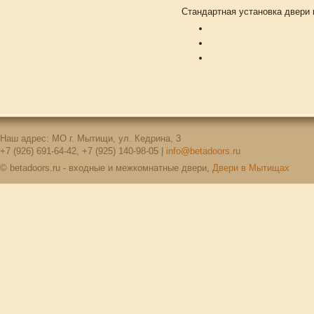
Стандартная установка двери 
Наш адрес: МО г. Мытищи, ул. Кедрина, 3
+7 (926) 691-64-42, +7 (925) 140-98-05 |
info@betadoors.ru
© betadoors.ru - входные и межкомнатные двери,
Двери в Мытищах