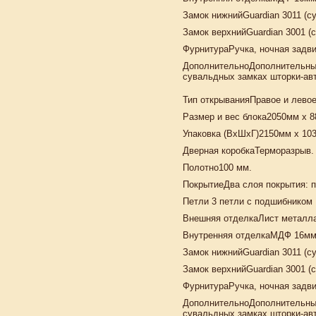
Замок нижний
Guardian 3011 (с
Замок верхний
Guardian 3001 (
Фурнитура
Ручка, ночная задви
Дополнительно
Дополнительный
сувальдных замках шторки-авт
Тип открывания
Правое и левое
Размер и вес блока
2050мм х 88
Упаковка (ВхШхГ)
2150мм х 10
Дверная коробка
Терморазрыв. 
Полотно
100 мм.
Покрытие
Два слоя покрытия: п
Петли 3 петли с подшибником
Внешняя отделка
Лист металла
Внутренняя отделка
МДФ 16мм,
Замок нижний
Guardian 3011 (с
Замок верхний
Guardian 3001 (
Фурнитура
Ручка, ночная задв
Дополнительно
Дополнительный
сувальдных замках шторки-авт