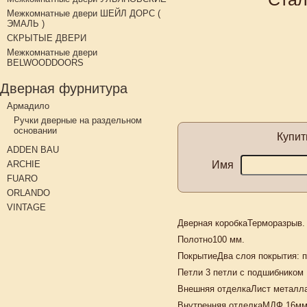
Межкомнатные двери ШЕЙЛ ДОРС (
ЭМАЛЬ )
СКРЫТЫЕ ДВЕРИ
Межкомнатные двери
BELWOODDOORS
Дверная фурнитура
Армадило
Ручки дверные на раздельном
основании
Купи
ADDEN BAU
Имя
ARCHIE
FUARO
ORLANDO
VINTAGE
Дверная коробка
Терморазрыв. 
Полотно
100 мм.
Покрытие
Два слоя покрытия: п
Петли 3 петли с подшибником
Внешняя отделка
Лист металла
Внутренняя отделка
МДФ 16мм,