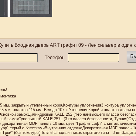
Купить
Входная дверь ART графит 09 - Лен сильвер
в один к
Бы
Телефон
ень!
 монтажа
,5 мм, закрытый утепленный коробКонтуры уплотнения3 контура уплотн
5 мм, полотно 115 мм. Вес до 107 кгУтеплениеКороб и полотно двери п
Основной замокЦилиндровый KALE 252 (4-го наивысшего класса безопас
ный замокСувальдный KALE 257L (3-го класса безопасности, Турция)Отд
 декоративная MDF панель 10 мм, цвет "Графит софт" с металлическим
Муар" серый с блесткамиВнутренняя отделкаДекоративная MDF панель 1
т Грей" (без текстуры)ПетлиНа подшипниках скрытого типа - 3 шт.Защита