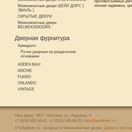
противосъемных риге
ночная задвижка, ци
Межкомнатные двери ШЕЙЛ ДОРС (
ЭМАЛЬ )
СКРЫТЫЕ ДВЕРИ
Межкомнатные двери
BELWOODDOORS
Дверная фурнитура
Армадило
Ручки дверные на раздельном
основании
ADDEN BAU
ARCHIE
FUARO
ORLANDO
VINTAGE
Наш адрес: МО г. Мытищи, ул. Кедрина, 3
+7 (926) 691-64-42, +7 (925) 140-98-05 |
info@betadoors.ru
© betadoors.ru - входные и межкомнатные двери,
Двери в Мыти