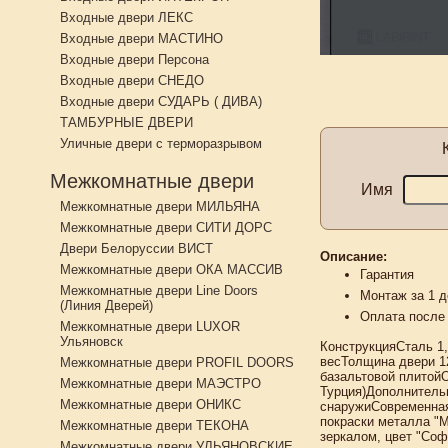
Входные двери ЛЕКС
Входные двери МАСТИНО
Входные двери Персона
Входные двери СНЕДО
Входные двери СУДАРЬ ( ДИВА)
ТАМБУРНЫЕ ДВЕРИ
Уличные двери с терморазрывом
Межкомнатные двери
Имя
Межкомнатные двери МИЛЬЯНА
Межкомнатные двери СИТИ ДОРС
Двери Белоруссии ВИСТ
Описание:
Межкомнатные двери ОКА МАССИВ
Гарантия
Межкомнатные двери Line Doors
Монтаж за 1 д
(Линия Дверей)
Оплата после
Межкомнатные двери LUXOR
Ульяновск
КонструкцияСталь 1
весТолщина двери 12
Межкомнатные двери PROFIL DOORS
базальтовой плитой
Межкомнатные двери МАЭСТРО
Турция)Дополнитель
Межкомнатные двери ОНИКС
снаружиСовременная
покраски металла "
Межкомнатные двери ТЕКОНА
зеркалом, цвет "Соф
Межкомнатные двери УЛЬЯНОВСКИЕ