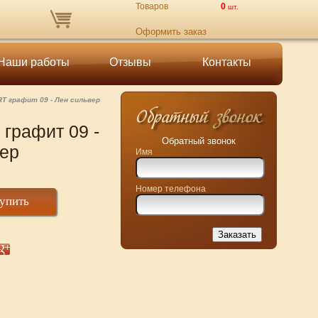
Товаров
0
шт.
Оформить заказ
Наши работы
Отзывы
Контакты
RT графит 09 - Лен сильвер
графит 09 -
Обратный звонок
ер
Имя
Номер телефона
упить