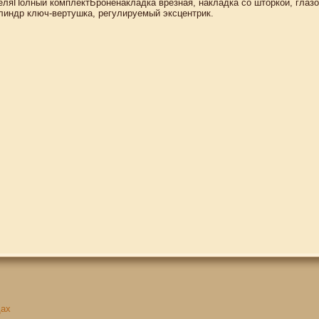
ляПолный комплектБроненакладка врезная, накладка со шторкой, глазок
линдр ключ-вертушка, регулируемый эксцентрик.
щах