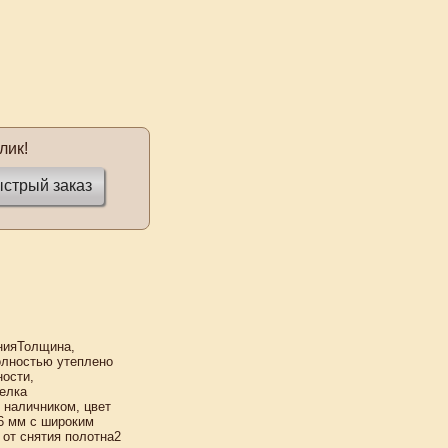
лик!
стрый заказ
енияТолщина,
олностью утеплено
ности,
елка
 наличником, цвет
6 мм с широким
 от снятия полотна2