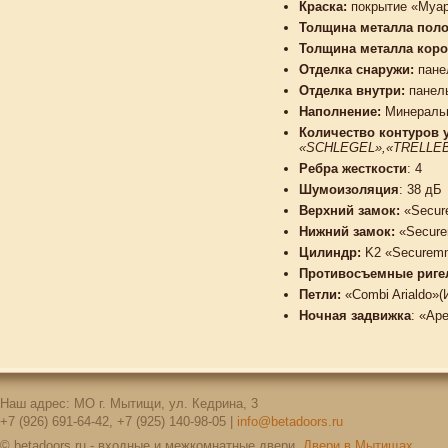
Краска:
покрытие «Муар
Толщина металла поло
Толщина металла коро
Отделка снаружи:
пане
Отделка внутри:
панел
Наполнение:
Минеральн
Количество контуров 
«SCHLEGEL»,«TRELLE
Ребра жесткости
: 4
Шумоизоляция
: 38 дБ
Верхний замок:
«Secur
Нижний замок:
«Secure
Цилиндр:
K2 «Securem
Противосъемные риге
Петли:
«Combi Arialdo»(
Ночная задвижка
: «Ap
Наш адрес: МО г. Мытищи, ул. Кедрина, 3
+7 (926) 691-64-42, +7 (925) 140-98-05 |
info@betadoors.ru
© betadoors.ru - входные и межкомнатные двери,
Двери в Мытищах