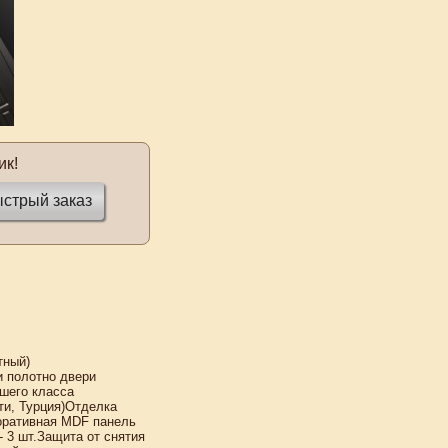
ик!
стрый заказ
тный)
и полотно двери
шего класса
ти, Турция)Отделка
оративная MDF панель
- 3 шт.Защита от снятия