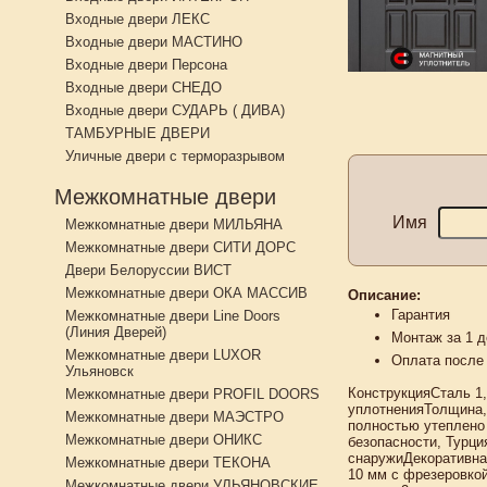
Входные двери ЛЕКС
Входные двери МАСТИНО
Входные двери Персона
Входные двери СНЕДО
Входные двери СУДАРЬ ( ДИВА)
ТАМБУРНЫЕ ДВЕРИ
Уличные двери с терморазрывом
Межкомнатные двери
Имя
Межкомнатные двери МИЛЬЯНА
Межкомнатные двери СИТИ ДОРС
Двери Белоруссии ВИСТ
Межкомнатные двери ОКА МАССИВ
Описание:
Гарантия
Межкомнатные двери Line Doors
(Линия Дверей)
Монтаж за 1 д
Межкомнатные двери LUXOR
Оплата после
Ульяновск
КонструкцияСталь 1,
Межкомнатные двери PROFIL DOORS
уплотненияТолщина, 
Межкомнатные двери МАЭСТРО
полностью утеплено
Межкомнатные двери ОНИКС
безопасности, Турци
снаружиДекоративна
Межкомнатные двери ТЕКОНА
10 мм с фрезеровкой
Межкомнатные двери УЛЬЯНОВСКИЕ