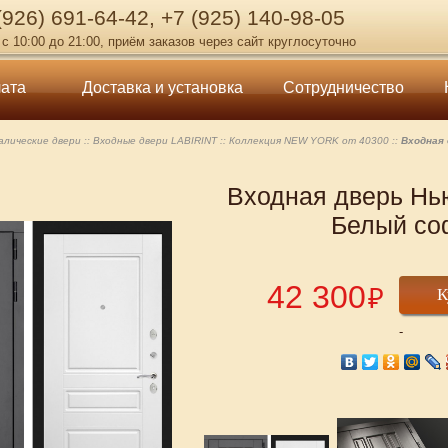
 (926) 691-64-42, +7 (925) 140-98-05
с 10:00 до 21:00, приём заказов через сайт круглосуточно
ата
Доставка и установка
Сотрудничество
лические двери
Входные двери LABIRINT
Коллекция NEW YORK от 40300
Входная 
Входная дверь Нью
Белый со
42 300
₽
К
-