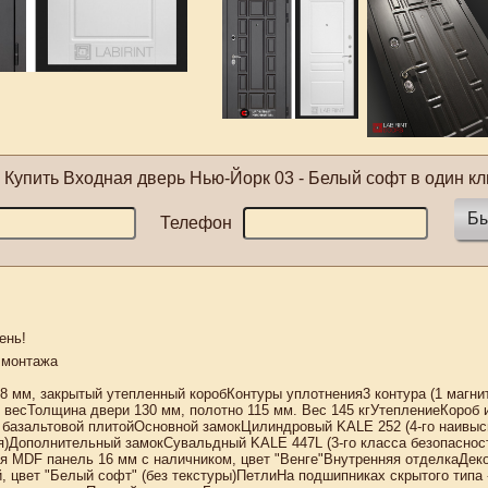
Купить
Входная дверь Нью-Йорк 03 - Белый софт
в один кл
Бы
Телефон
ень!
 монтажа
8 мм, закрытый утепленный коробКонтуры уплотнения3 контура (1 магни
весТолщина двери 130 мм, полотно 115 мм. Вес 145 кгУтеплениеКороб 
 базальтовой плитойОсновной замокЦилиндровый KALE 252 (4-го наивыс
я)Дополнительный замокСувальдный KALE 447L (3-го класса безопаснос
я MDF панель 16 мм с наличником, цвет "Венге"Внутренняя отделкаДек
, цвет "Белый софт" (без текстуры)ПетлиНа подшипниках скрытого типа 