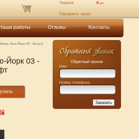
Товаров
0
шт.
Оформить заказ
Наши работы
Отзывы
Контакты
дверь Нью-Йорк 03 - Белый
-Йорк 03 -
Обратный звонок
Имя
фт
Номер телефона
упить