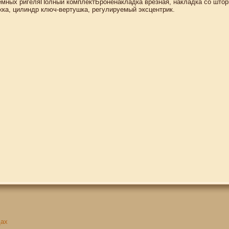
мных ригеляПолный комплектБроненакладка врезная, накладка со шторк
жка, цилиндр ключ-вертушка, регулируемый эксцентрик.
щах