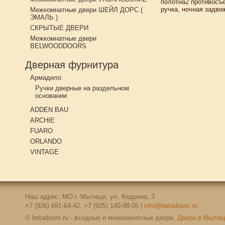
полотна2 противосъе
ручка, ночная задви
Межкомнатные двери ШЕЙЛ ДОРС (
ЭМАЛЬ )
СКРЫТЫЕ ДВЕРИ
Межкомнатные двери
BELWOODDOORS
Дверная фурнитура
Армадило
Ручки дверные на раздельном
основании
ADDEN BAU
ARCHIE
FUARO
ORLANDO
VINTAGE
Наш адрес: МО г. Мытищи, ул. Кедрина, 3
+7 (926) 691-64-42, +7 (925) 140-98-05 |
info@betadoors.ru
© betadoors.ru - входные и межкомнатные двери,
Двери в Мыти