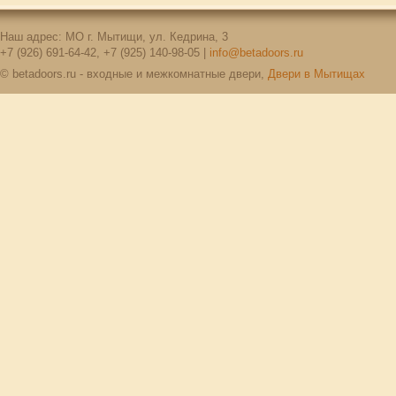
Наш адрес: МО г. Мытищи, ул. Кедрина, 3
+7 (926) 691-64-42, +7 (925) 140-98-05 |
info@betadoors.ru
© betadoors.ru - входные и межкомнатные двери,
Двери в Мытищах