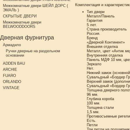
Комплектация и характеристик
Межкомнатные двери ШЕЙЛ ДОРС (
ЭМАЛЬ )
Тип двери
СКРЫТЫЕ ДВЕРИ
Металл/Панель
Гарантия
Межкомнатные двери
5 лет.
BELWOODDOORS
Страна производитель
Россия.
Дверная фурнитура
Бренд
«Дверной Континент»
Армадило
Внешняя отделка
Ручки дверные на раздельном
Металл, цвет «Антик м
основании
Внутренняя отделка
Панель МДФ 10 мм, цве
ADDEN BAU
Зеркало
Нет.
ARCHIE
Нижний замок (основной
FUARO
Сувальдный «Бордер Гра
Верхний замок (дополн
ORLANDO
Сувальдный «Бордер Гра
VINTAGE
Толщина дверного поло
96 мм.
Глубина короба
100 мм.
Толщина стали
1,5 мм.
Противосъемные ригели
Есть.
Петли
Три петли на подшипник