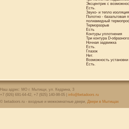
Эксцентрик с возможнос
Есть.
Звуко- и тепло изоляция
Полотно - базальтовая 
полиамидный термопроф
Терморазрыв
Есть
Контуры уплотнения
Три контура D-образног
Ночная задвижка
Есть.
Глазок
Нет.
Возможность установки
Есть.
Наш адрес: МО г. Мытищи, ул. Кедрина, 3
+7 (926) 691-64-42, +7 (925) 140-98-05 |
info@betadoors.ru
© betadoors.ru - входные и межкомнатные двери,
Двери в Мытищах