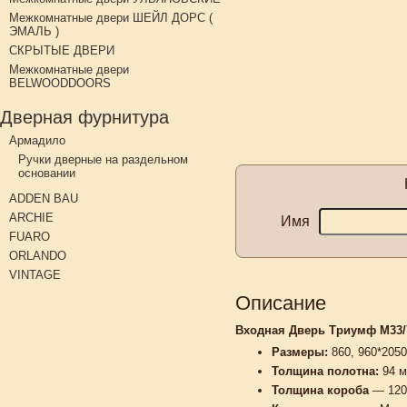
Межкомнатные двери ШЕЙЛ ДОРС (
ЭМАЛЬ )
СКРЫТЫЕ ДВЕРИ
Межкомнатные двери
BELWOODDOORS
Дверная фурнитура
Армадило
Ручки дверные на раздельном
основании
ADDEN BAU
ARCHIE
Имя
FUARO
ORLANDO
VINTAGE
Описание
Входная Дверь Триумф М33/
Размеры:
860, 960*205
Толщина полотна:
9
4 м
Толщина короба
— 120