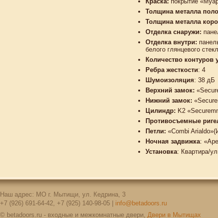
Краска:
покрытие «Муар
Толщина металла поло
Толщина металла коро
Отделка снаружи:
пане
Отделка внутри:
панель
белого глянцевого стек
Количество контуров 
Ребра жесткости
: 4
Шумоизоляция
: 38 дБ
Верхний замок:
«Secur
Нижний замок:
«Secure
Цилиндр:
K2 «Securem
Противосъемные риге
Петли:
«Combi Arialdo»(
Ночная задвижка
: «Ap
Установка
: Квартира/у
Наш адрес: МО г. Мытищи, ул. Кедрина, 3
+7 (926) 691-64-42, +7 (925) 140-98-05 |
info@betadoors.ru
© betadoors.ru - входные и межкомнатные двери,
Двери в Мытищах